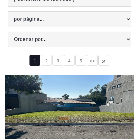
»
1
2
3
4
5
>>