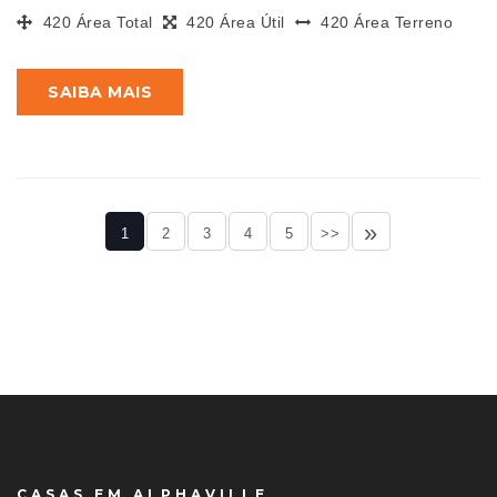
420 Área Total
420 Área Útil
420 Área Terreno
SAIBA MAIS
»
1
2
3
4
5
>>
CASAS EM ALPHAVILLE