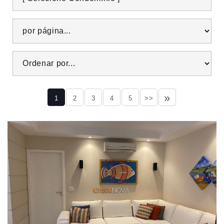
»
1
2
3
4
5
>>