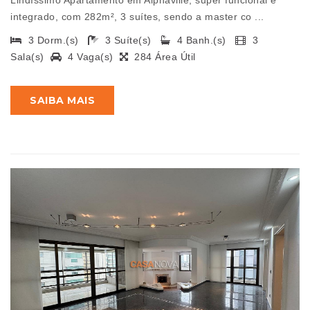
Lindíssimo Apartamento em Alphaville, super funcional e
integrado, com 282m², 3 suítes, sendo a master co ...
3 Dorm.(s)
3 Suíte(s)
4 Banh.(s)
3
Sala(s)
4 Vaga(s)
284 Área Útil
SAIBA MAIS