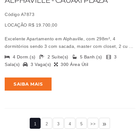
ALPHAVILLE - CAUAXI PLAZA
Código A7873
LOCAÇÃO R$ 19.700,00
Excelente Apartamento em Alphaville, com 298m², 4
dormitórios sendo 3 com sacada, master com closet, 2 cu ...
4 Dorm.(s)
2 Suíte(s)
5 Banh.(s)
3
Sala(s)
3 Vaga(s)
300 Área Útil
SAIBA MAIS
»
1
2
3
4
5
>>