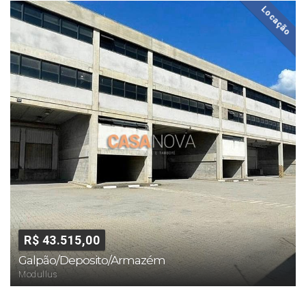
Locação
R$ 43.515,00
Galpão/Deposito/Armazém
Modullus