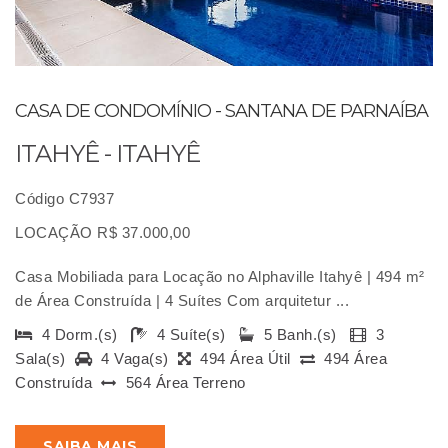
CASA DE CONDOMÍNIO - SANTANA DE PARNAÍBA
ITAHYÊ - ITAHYÊ
Código C7937
LOCAÇÃO R$ 37.000,00
Casa Mobiliada para Locação no Alphaville Itahyê | 494 m²
de Área Construída | 4 Suítes Com arquitetur ...
4 Dorm.(s)
4 Suíte(s)
5 Banh.(s)
3
Sala(s)
4 Vaga(s)
494 Área Útil
494 Área
Construída
564 Área Terreno
SAIBA MAIS