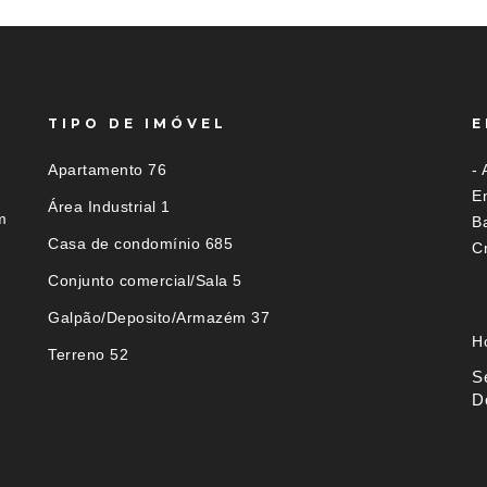
TIPO DE IMÓVEL
E
Apartamento 76
- 
Em
Área Industrial 1
m
B
Casa de condomínio 685
C
Conjunto comercial/Sala 5
Galpão/Deposito/Armazém 37
H
Terreno 52
S
D