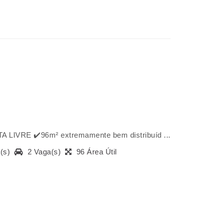
IVRE ✔️96m² extremamente bem distribuíd ...
a(s)
2 Vaga(s)
96 Área Útil