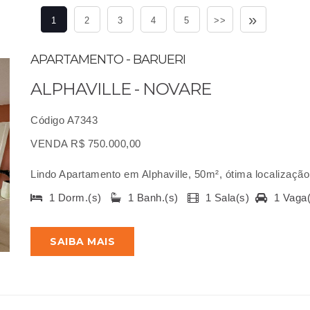
»
1
2
3
4
5
>>
APARTAMENTO - BARUERI
ALPHAVILLE - NOVARE
Código A7343
VENDA R$ 750.000,00
Lindo Apartamento em Alphaville, 50m², ótima localização, 1
1 Dorm.(s)
1 Banh.(s)
1 Sala(s)
1 Vaga
SAIBA MAIS