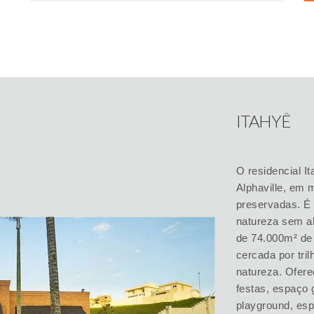
ITAHYÊ
O residencial It
Alphaville, em
preservadas. É 
natureza sem a
de 74.000m² de
cercada por tri
natureza. Ofere
festas, espaço 
playground, es