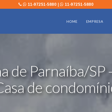
11-97251-5880
|
11-97251-5880
HOME
EMPRESA
a de Parnaíba/SP -
Casa de condomíni