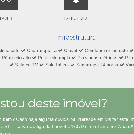
LAZER
ESTRUTURA
Infraestrutura
dicionado
Churrasqueira
Closet
Condomínio fechado
Pé direito alto
Pé direito duplo
Persianas elétricas
Pis
Sala de TV
Sala íntima
Segurança 24 horas
Var
stou deste imóvel?
o bem? Caso haja alguma dúvida ou interesse em visitar este i
a-SP - Itahyê Código do Imóvel C4707D) me chame no WhatsApp,
ntato.