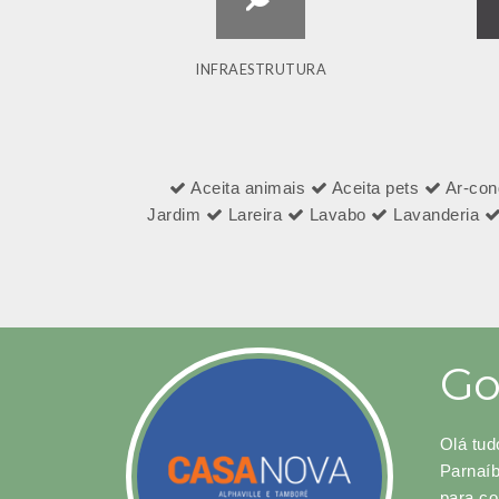
INFRAESTRUTURA
Aceita animais
Aceita pets
Ar-con
Jardim
Lareira
Lavabo
Lavanderia
Go
Olá tud
Parnaíb
para co