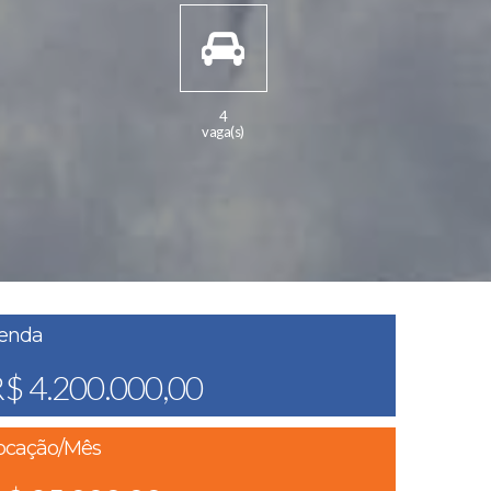
4
vaga(s)
enda
$ 4.200.000,00
ocação/Mês