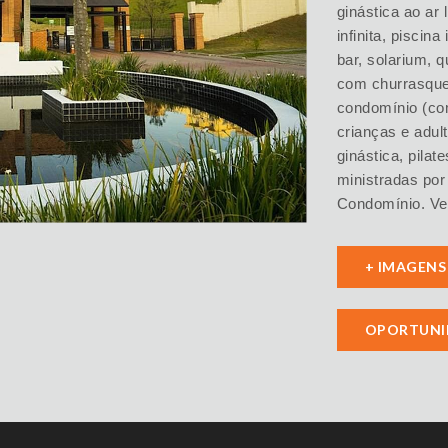
ginástica ao ar 
infinita, pisci
bar, solarium, 
com churrasquei
condomínio (com
crianças e adult
ginástica, pilat
ministradas por
Condomínio. Ve
+ IMAGENS
OPORTUNI