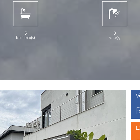
5
3
banheiro(s)
suite(s)
V
R
L