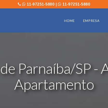
11-97251-5880
|
11-97251-5880
HOME
EMPRESA
de Parnaíba/SP - A
Apartamento