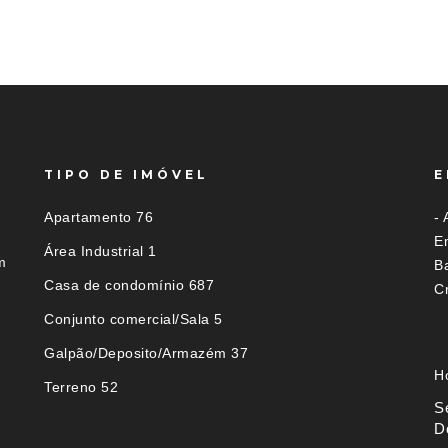
TIPO DE IMÓVEL
E
Apartamento 76
- 
Em
Área Industrial 1
m
B
Casa de condomínio 687
C
Conjunto comercial/Sala 5
Galpão/Deposito/Armazém 37
H
Terreno 52
S
D