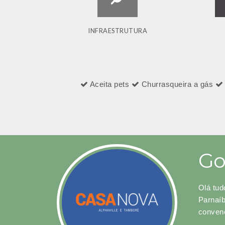
INFRAESTRUTURA
Aceita pets
Churrasqueira a gás
Go
Olá tud
Parnaíb
convenc