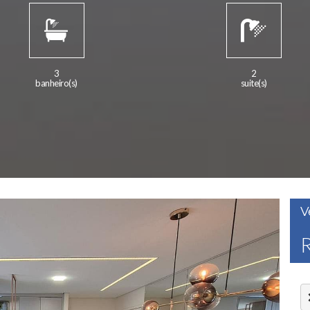
3
2
banheiro(s)
suite(s)
V
R