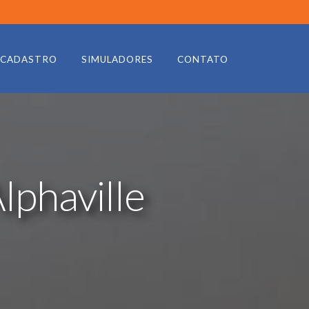
CADASTRO
SIMULADORES
CONTATO
lphaville