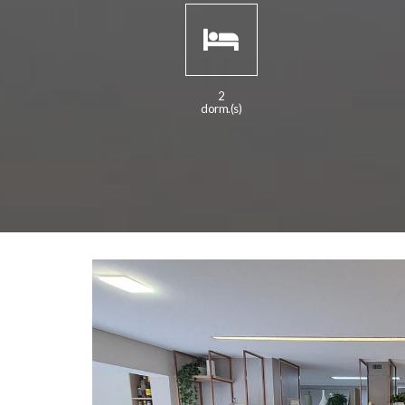
2
dorm.(s)