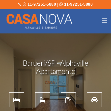
11-97251-5880
|
11-97251-5880
☰
Barueri/SP - Alphaville
Apartamento